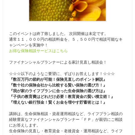
このイベントは終了致しました。 次回開催は未定です。
通常１１，０００円の相談料金を、５，５００円で相談可能なキ
ャンペーンを実施中！
お得な保険相談サービスはこちら
ファイナンシャルプランナーによる家計見直し相談会！
☆☆☆以下のようなご要望に、ずばりお答えします！☆☆☆
『数百万円の節約が可能！保険見直しのポイント解説』
『数十社の保険会社から比較する賢い保険の選び方！』
『我が家のライフプランに合った生命保険の選び方は』
『子供の教育費はどれだけ必要！教育資金の賢い積立術！』
『増えない銀行預金！賢くお金を増やす貯蓄術とは！』
講師は、生命保険相談・資産運用相談など、ライフプラン相談の
経験豊富なファイナンシャルプランナー「ＦＰ」が親切にご相談
にお答えします。
生命保険の見直し・教育資金・老後資金・運用相談など、ライフ