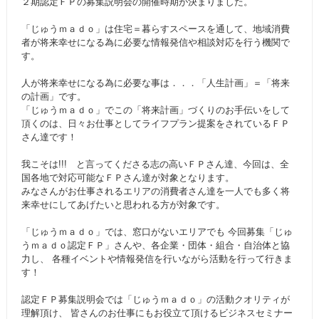
２期認定ＦＰの募集説明会の開催時期が決まりました。
「じゅうｍａｄｏ」は住宅＝暮らすスペースを通して、地域消費
者が将来幸せになる為に必要な情報発信や相談対応を行う機関で
す。
人が将来幸せになる為に必要な事は．．．「人生計画」＝「将来
の計画」です。
「じゅうｍａｄｏ」でこの「将来計画」づくりのお手伝いをして
頂くのは、日々お仕事としてライフプラン提案をされているＦＰ
さん達です！
我こそは!!! と言ってくださる志の高いＦＰさん達、今回は、全
国各地で対応可能なＦＰさん達が対象となります。
みなさんがお仕事されるエリアの消費者さん達を一人でも多く将
来幸せにしてあげたいと思われる方が対象です。
「じゅうｍａｄｏ」では、窓口がないエリアでも 今回募集「じゅ
うｍａｄｏ認定ＦＰ」さんや、各企業・団体・組合・自治体と協
力し、 各種イベントや情報発信を行いながら活動を行って行きま
す！
認定ＦＰ募集説明会では「じゅうｍａｄｏ」の活動クオリティが
理解頂け、 皆さんのお仕事にもお役立て頂けるビジネスセミナー