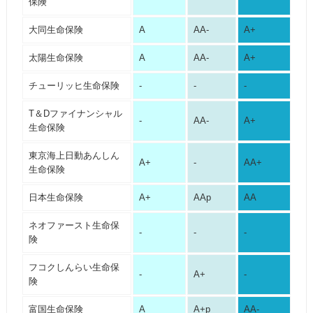
保険
大同生命保険
A
AA-
A+
太陽生命保険
A
AA-
A+
チューリッヒ生命保険
-
-
-
T＆Dファイナンシャル
-
AA-
A+
生命保険
東京海上日動あんしん
A+
-
AA+
生命保険
日本生命保険
A+
AAp
AA
ネオファースト生命保
-
-
-
険
フコクしんらい生命保
-
A+
-
険
富国生命保険
A
A+p
AA-