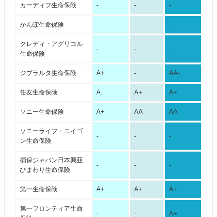
カーディフ生命保険
-
-
-
かんぽ生命保険
-
-
-
クレディ・アグリコル
-
-
-
生命保険
ジブラルタ生命保険
A+
-
AA-
住友生命保険
A
A+
A+
ソニー生命保険
A+
AA
AA
ソニーライフ・エイゴ
-
-
-
ン生命保険
損保ジャパン日本興亜
-
-
-
ひまわり生命保険
第一生命保険
A+
A+
A+
第一フロンティア生命
-
-
A+