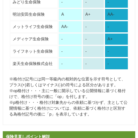
みどり生命保険
-
-
-
明治安田生命保険
A
A+
AA-
メットライフ生命保険
AA-
-
-
メディケア生命保険
-
-
A+
ライフネット生命保険
-
-
-
楽天生命保険株式会社
-
-
-
※格付け記号には同一等級内の相対的な位置を示す符号として、
プラス(+)若しくはマイナス(-)の符号による区分があります。
※op格付け・・・主に一般に開示している公開情報に基づく格付
けで、格付け符号の後に「op」を付します。
※p格付け・・・格付け対象先からの依頼に基づかず、主として公
開情報に基づく格付けについては、依頼に基づく格付けと区別す
る為格付記号の後に「p」を表示しています。
保険見直しポイント解説