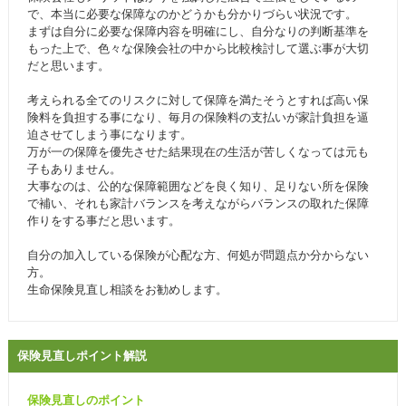
で、本当に必要な保障なのかどうかも分かりづらい状況です。
まずは自分に必要な保障内容を明確にし、自分なりの判断基準を
もった上で、色々な保険会社の中から比較検討して選ぶ事が大切
だと思います。
考えられる全てのリスクに対して保障を満たそうとすれば高い保
険料を負担する事になり、毎月の保険料の支払いが家計負担を逼
迫させてしまう事になります。
万が一の保障を優先させた結果現在の生活が苦しくなっては元も
子もありません。
大事なのは、公的な保障範囲などを良く知り、足りない所を保険
で補い、それも家計バランスを考えながらバランスの取れた保障
作りをする事だと思います。
自分の加入している保険が心配な方、何処が問題点か分からない
方。
生命保険見直し相談をお勧めします。
保険見直しポイント解説
保険見直しのポイント