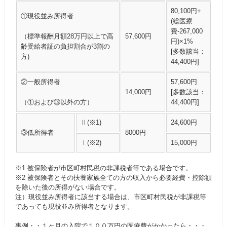
80,100円+
①現役並み所得者
(総医療
費-267,000
（標準報酬月額28万円以上で高
57,600円
円)×1%
齢受給者証の負担割合が3割の
[多数該当：
方)
44,400円]
②一般所得者
57,600円
14,000円
[多数該当：
（①および③以外の方）
44,400円]
Ⅱ(※1)
24,600円
③低所得者
8000円
Ⅰ(※2)
15,000円
※1 被保険者が市区町村民税の非課税者等である場合です。
※2 被保険者とその扶養家族全ての方の収入から必要経費・控除額
を除いた後の所得がない場合です。
注）現役並み所得者に該当する場合は、市区町村民税が非課税等
であっても現役並み所得者となります。
事例・・１ヶ月の入院で１００万円の医療費がかかったら・・・