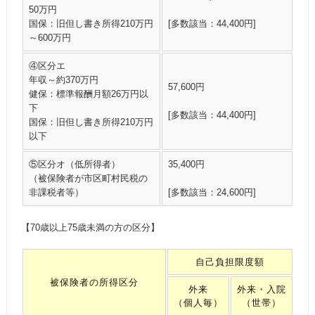
50万円
国保：旧但し書き所得210万円
[多数該当：44,400円]
～600万円
④区分エ
年収～約370万円
57,600円
健保：標準報酬月額26万円以
下
[多数該当：44,400円]
国保：旧但し書き所得210万円
以下
⑤区分オ（低所得者）
35,400円
（被保険者が市区町村民税の
非課税者等）
[多数該当：24,600円]
【70歳以上75歳未満の方の区分】
自己負担限度額
被保険者の所得区分
外来
外来・入院
（個人毎）
（世帯）