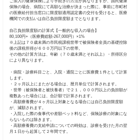
ご加入の健康保険により手続きの方法が異なりますが、国民健康
保険の場合、病院にて高額な治療が決まった際に、事前に市町村
の医療給付担当窓口に限度額適用認定書の交付を受けると、医療
機関での支払いは自己負担限度額までとなります。
自己負担限度額の計算式【一般的な収入の場合】
80,100円+（医療費総額-267,000円）×1%
※上記は７０歳未満の市民税課税世帯で被保険者全員の基礎控除
後の課税所得が６００万円以下の世帯。
その他の計算方法は、年齢（７０歳未満とそれ以上）・所得区分
により異なります。
・病院・診療科目ごと、入院・通院ごとに医療費１件として計算
します。
・２ヶ月以上にまたがる場合は、暦月単位で計算されます。
・世帯（被保険者と被扶養者）で２１，０００円以上の負担額が
複数あった場合には、合計額で計算されます。
・高額療養費が４ヶ月以上対象となる場合には自己負担限度額
が、減額されます。
・入院した際の食事代や差額ベット料など、保険診療の対象にな
らないものは除きます。
・高額療養費の支給申請についての時効は、診療を受けた月の翌
月１日から起算して２年間です。