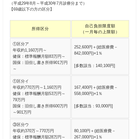
（平成29年8月～平成30年7月診療分まで）
【69歳以下の方の区分】
自己負担限度額
所得区分
（一月毎の上限額）
①区分ア
252,600円＋(総医療費－
年収約1,160万円～
842,000円)×1％
健保：標準報酬月額83万円～
国保：旧但し書き所得901万円
[多数該当：140,100円]
～
①区分イ
年収約770万円～1,160万円
167,400円＋(総医療費－
健保：標準報酬月額53万円～
558,000円)×1％
79万円
国保：旧但し書き所得600万円
[多数該当：93,000円]
～901万円
③区分ウ
年収約370万～770万円
80,100円＋(総医療費－
健保：標準報酬月額28万円～
267,000円)×1％