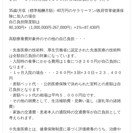
35歳/月収（標準報酬月額）40万円のサラリーマン/政府管掌健康保
険に加入の場合
自己負担限度額は
80,100円+（1,000,000円-267,000円）×1%=87,430円
高額療養費対象外のその他の自己負担・・・
・先進医療の技術料、厚生労働省に認定された先進医療の技術料
は全額自己負担の対象になっています。
・入院時の食事にかかる費用は１食につき２６０円が自己負担に
なります。
・１ヶ月入院の場合・・・２６０円×３回×３０日＝２３，４００
円
・差額ベット代・・公的医療保険で決められた室料との差額は自
己負担となります。
・差額ベット代の相場は平均５，０００円位です。
・その他の雑費として、生活補助費・見舞い返し（謝礼等の諸雑
費）
・家族の交通費・患者本人の通院時の交通費等が自己負担として
考えられます。
※先進医療とは、健康保険制度に基づく評価療養のうち、治療や